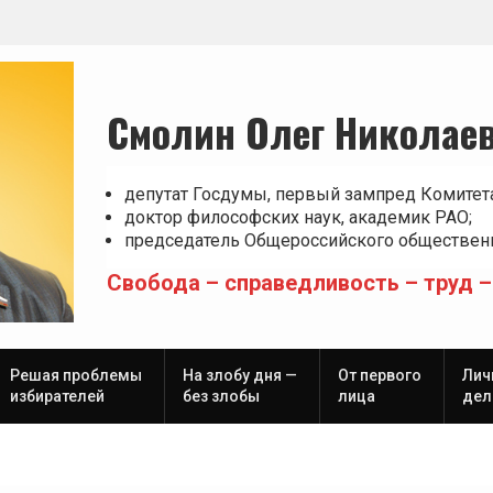
Смолин Олег Николае
депутат Госдумы, первый зампред Комитет
доктор философских наук, академик РАО;
председатель Общероссийского общественн
Свобода – справедливость – труд –
Решая проблемы
На злобу дня —
От первого
Лич
избирателей
без злобы
лица
дел