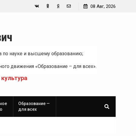
08 Авг, 2026
Вконтакте
Одноклассники
Yandex
E-
Zen
mail
вич
а по науке и высшему образованию;
ого движения «Образование – для всех».
 культура
ное
Образование —
о
для всех