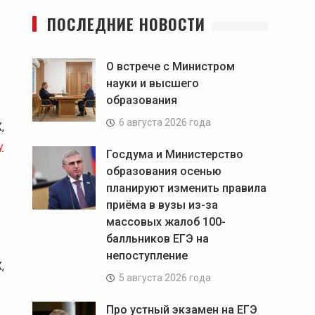
ПОСЛЕДНИЕ НОВОСТИ
О встрече с Министром
науки и высшего
образования
6 августа 2026 года
,
у
Госдума и Министерство
образования осенью
планируют изменить правила
приёма в вузы из-за
массовых жалоб 100-
балльников ЕГЭ на
непоступление
,
5 августа 2026 года
Про устный экзамен на ЕГЭ