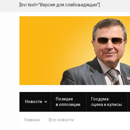
[bvi text="Версия для слабовидящих"]
Skip
to
content
Позиция
Госдума:
Новости
в оппозиции
сцена и кулисы
Главная
Все новости