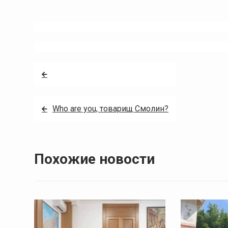
Навигация
по
записям
Who are you, товарищ Смолин?
Похожие новости