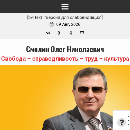
[bvi text="Версия для слабовидящих"]
09 Авг, 2026
Вконтакте
Одноклассники
Yandex
E-
Skip
Смолин Олег Николаевич
Zen
mail
to
content
Свобода – справедливость – труд – культура