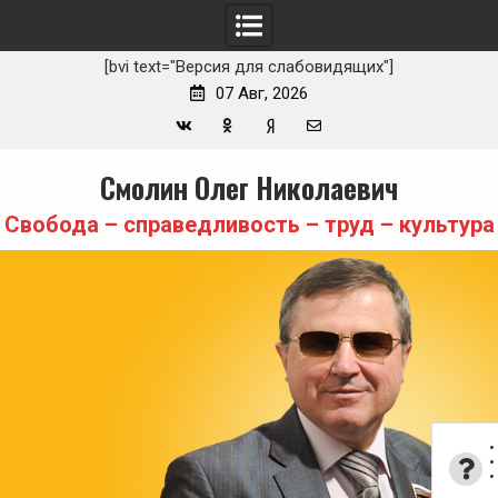
[bvi text="Версия для слабовидящих"]
07 Авг, 2026
Вконтакте
Одноклассники
Yandex
E-
Skip
Смолин Олег Николаевич
Zen
mail
to
content
Свобода – справедливость – труд – культура