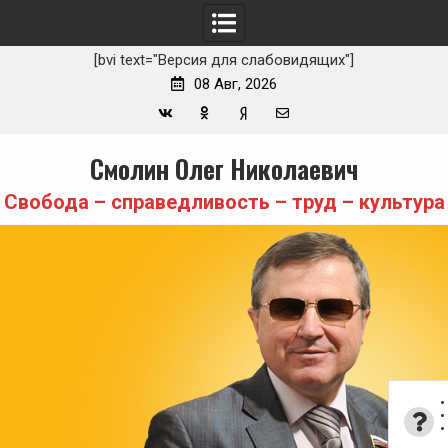
[bvi text="Версия для слабовидящих"]
08 Авг, 2026
Вконтакте
Одноклассники
Yandex
E-
Skip
Смолин Олег Николаевич
Zen
mail
to
content
Свобода – справедливость – труд – культура