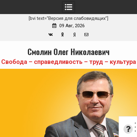
[bvi text="Версия для слабовидящих"]
09 Авг, 2026
Вконтакте
Одноклассники
Yandex
E-
Skip
Смолин Олег Николаевич
Zen
mail
to
content
Свобода – справедливость – труд – культура