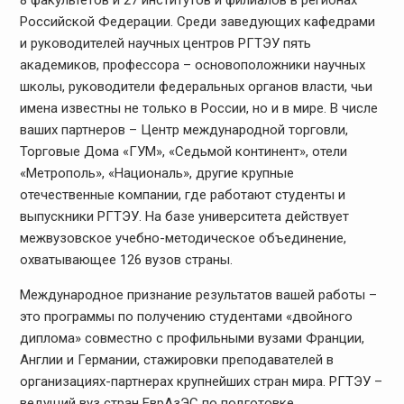
8 факультетов и 27 институтов и филиалов в регионах
Российской Федерации. Среди заведующих кафедрами
и руководителей научных центров РГТЭУ пять
академиков, профессора – основоположники научных
школы, руководители федеральных органов власти, чьи
имена известны не только в России, но и в мире. В числе
ваших партнеров – Центр международной торговли,
Торговые Дома «ГУМ», «Седьмой континент», отели
«Метрополь», «Националь», другие крупные
отечественные компании, где работают студенты и
выпускники РГТЭУ. На базе университета действует
межвузовское учебно-методическое объединение,
охватывающее 126 вузов страны.
Международное признание результатов вашей работы –
это программы по получению студентами «двойного
диплома» совместно с профильными вузами Франции,
Англии и Германии, стажировки преподавателей в
организациях-партнерах крупнейших стран мира. РГТЭУ –
ведущий вуз стран ЕврАзЭС по подготовке