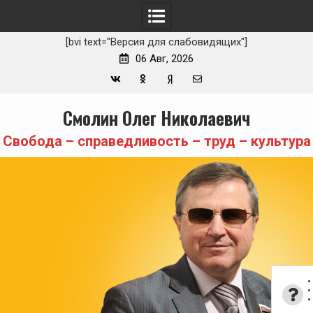
[bvi text="Версия для слабовидящих"]
06 Авг, 2026
Вконтакте
Одноклассники
Yandex
E-
Skip
Смолин Олег Николаевич
Zen
mail
to
content
Свобода – справедливость – труд – культура