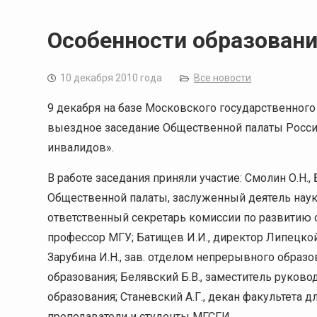
Особенности образован
10 декабря 2010 года
Все новости
9 декабря на базе Московского государственного
выездное заседание Общественной палаты Росси
инвалидов».
В работе заседания приняли участие: Смолин О.Н.,
Общественной палаты, заслуженный деятель науки 
ответственный секретарь комиссии по развитию 
профессор МГУ; Батищев И.И., директор Липецко
Зарубина И.Н., зав. отделом непрерывного обра
образования; Белявский Б.В., заместитель руков
образования; Станевский А.Г., декан факультета д
преподаватели и студенты МГСГИ.