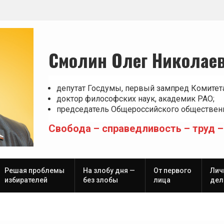
Смолин Олег Николае
депутат Госдумы, первый зампред Комитет
доктор философских наук, академик РАО;
председатель Общероссийского общественн
Свобода – справедливость – труд –
Решая проблемы
На злобу дня —
От первого
Лич
избирателей
без злобы
лица
дел