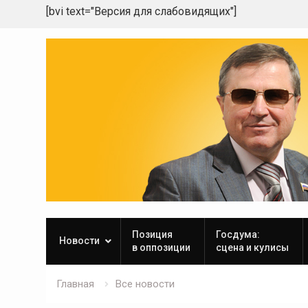
[bvi text="Версия для слабовидящих"]
Skip
to
content
Позиция
Госдума:
Новости
в оппозиции
сцена и кулисы
Главная
Все новости