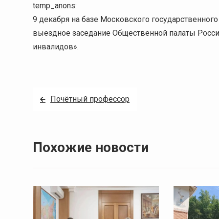
temp_anons:
9 декабря на базе Московского государственного
выездное заседание Общественной палаты Росси
инвалидов».
Навигация
Почётный профессор
по
записям
Похожие новости