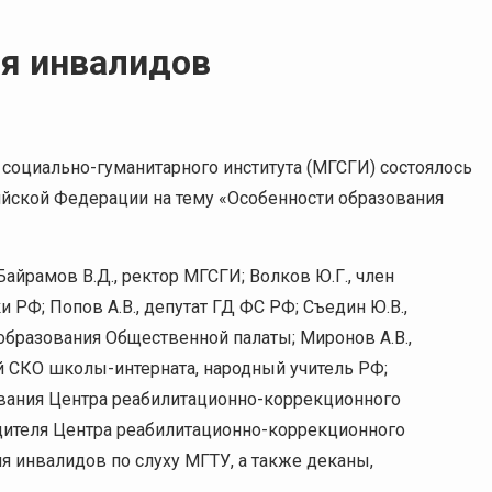
ия инвалидов
 социально-гуманитарного института (МГСГИ) состоялось
йской Федерации на тему «Особенности образования
 Байрамов В.Д., ректор МГСГИ; Волков Ю.Г., член
РФ; Попов А.В., депутат ГД ФС РФ; Съедин Ю.В.,
образования Общественной палаты; Миронов А.В.,
й СКО школы-интерната, народный учитель РФ;
зования Центра реабилитационно-коррекционного
одителя Центра реабилитационно-коррекционного
ля инвалидов по слуху МГТУ, а также деканы,