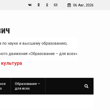
06 Авг, 2026
Вконтакте
Одноклассники
Yandex
E-
Zen
mail
вич
а по науке и высшему образованию;
ого движения «Образование – для всех».
 культура
ное
Образование —
о
для всех